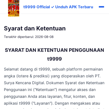
t9999 Official ✓ Unduh APK Terbaru
Syarat dan Ketentuan
Terakhir diperbarui: 2026-08-08
SYARAT DAN KETENTUAN PENGGUNAAN
t9999
Selamat datang di t9999, sebuah platform permainan
angka (lotere & prediksi) yang dioperasikan oleh PT.
Surya Kencana Digital. Dokumen Syarat dan Ketentuan
Penggunaan ini ("Ketentuan") mengatur akses dan
penggunaan Anda atas layanan, fitur, konten, dan
aplikasi t9999 ("Layanan"). Dengan mengakses atau