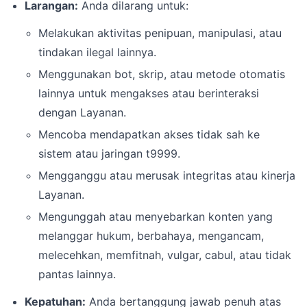
Larangan:
Anda dilarang untuk:
Melakukan aktivitas penipuan, manipulasi, atau
tindakan ilegal lainnya.
Menggunakan bot, skrip, atau metode otomatis
lainnya untuk mengakses atau berinteraksi
dengan Layanan.
Mencoba mendapatkan akses tidak sah ke
sistem atau jaringan t9999.
Mengganggu atau merusak integritas atau kinerja
Layanan.
Mengunggah atau menyebarkan konten yang
melanggar hukum, berbahaya, mengancam,
melecehkan, memfitnah, vulgar, cabul, atau tidak
pantas lainnya.
Kepatuhan:
Anda bertanggung jawab penuh atas