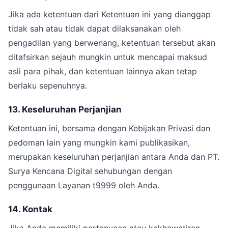
Jika ada ketentuan dari Ketentuan ini yang dianggap
tidak sah atau tidak dapat dilaksanakan oleh
pengadilan yang berwenang, ketentuan tersebut akan
ditafsirkan sejauh mungkin untuk mencapai maksud
asli para pihak, dan ketentuan lainnya akan tetap
berlaku sepenuhnya.
13. Keseluruhan Perjanjian
Ketentuan ini, bersama dengan Kebijakan Privasi dan
pedoman lain yang mungkin kami publikasikan,
merupakan keseluruhan perjanjian antara Anda dan PT.
Surya Kencana Digital sehubungan dengan
penggunaan Layanan t9999 oleh Anda.
14. Kontak