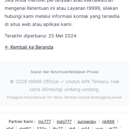
Jika Anda memiliki pertanyaan atau kekhawatiran
mengenai Ketentuan ini atau Layanan t9999, silakan
hubungi kami melalui informasi kontak yang tersedia
di situs web atau aplikasi kami.
Terakhir diperbarui: 25 Mei 2024
← Kembali ke Beranda
Syarat dan Ketentuan
Kebijakan Privasi
© 2026 t9999 Official ✓ Unduh APK Terbaru. Hak
cipta dilindungi undang-undang.
Pengguna harus berusia 18+ tahun. Bermain secara bertanggung jawab.
Partner Kami：
mc777
|
indo777
|
surgaplay
|
nk666
|
afaf
|
slot97
|
333v
|
jitu77
|
zk6
|
rr44
|
yyrr
|
rk77
|