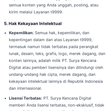
semua konten yang Anda unggah, posting, atau
kirim melalui Layanan t9999.
5. Hak Kekayaan Intelektual
Kepemilikan:
Semua hak, kepemilikan, dan
kepentingan dalam dan atas Layanan t9999,
termasuk namun tidak terbatas pada perangkat
lunak, desain, teks, grafis, logo, merek dagang, dan
konten lainnya, adalah milik PT. Surya Kencana
Digital atau pemberi lisensinya dan dilindungi oleh
undang-undang hak cipta, merek dagang, dan
kekayaan intelektual lainnya di Republik Indonesia
dan internasional.
Lisensi Terbatas:
PT. Surya Kencana Digital
memberi Anda lisensi terbatas, non-eksklusif, tidak