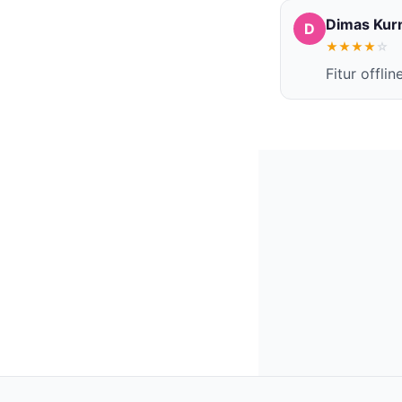
Dimas Kur
D
★
★
★
★
☆
Fitur offli