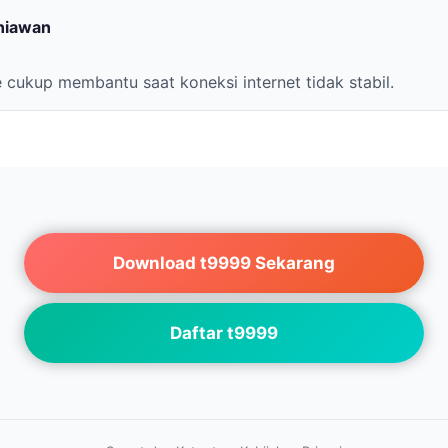
niawan
ne cukup membantu saat koneksi internet tidak stabil.
Download t9999 Sekarang
Daftar t9999