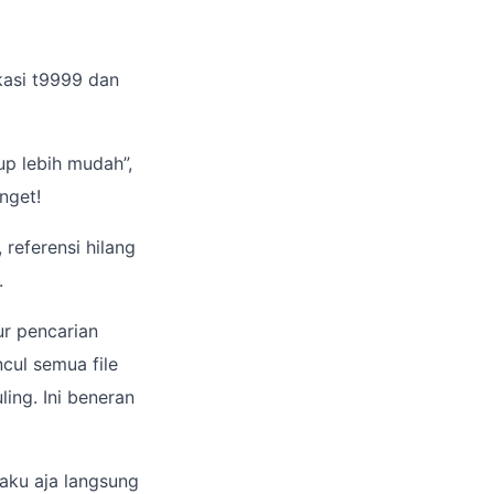
kasi t9999 dan
up lebih mudah”,
nget!
 referensi hilang
.
ur pencarian
cul semua file
ling. Ini beneran
aku aja langsung