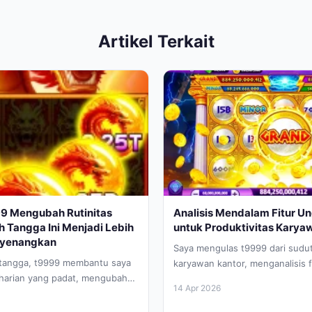
Artikel Terkait
9 Mengubah Rutinitas
Analisis Mendalam Fitur U
h Tangga Ini Menjadi Lebih
untuk Produktivitas Karya
nyenangkan
Saya mengulas t9999 dari sudu
 tangga, t9999 membantu saya
karyawan kantor, menganalisis f
 harian yang padat, mengubah
seperti integrasi dokumen, ma
14 Apr 2026
lebih teratur dan
analitik waktu yang...