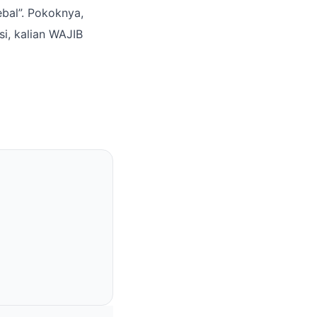
ebal”. Pokoknya,
si, kalian WAJIB