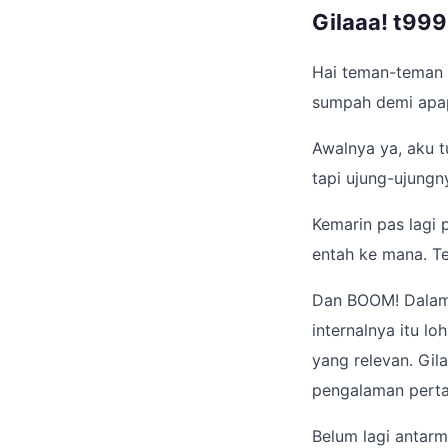
Gilaaa! t999
Hai teman-teman s
sumpah demi apap
Awalnya ya, aku t
tapi ujung-ujungn
Kemarin pas lagi 
entah ke mana. Te
Dan BOOM! Dalam s
internalnya itu l
yang relevan. Gila
pengalaman perta
Belum lagi antarm